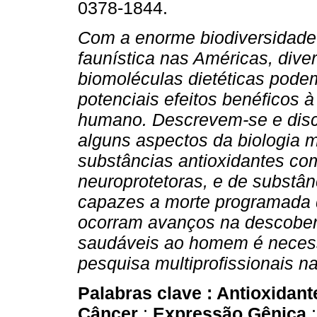
0378-1844.
Com a enorme biodiversidade f
faunística nas Américas, dive
biomoléculas dietéticas pode
potenciais efeitos benéficos 
humano. Descrevem-se e dis
alguns aspectos da biologia 
substâncias antioxidantes co
neuroprotetoras, e de substân
capazes a morte programada 
ocorram avanços na descobert
saudáveis ao homem é necess
pesquisa multiprofissionais n
Palabras clave :
Antioxidan
Câncer
;
Expressão Gênica