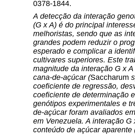
0378-1844.
A detecção da interação geno
(G x A) é do principal interes
melhoristas, sendo que as int
grandes podem reduzir o pro
esperado e complicar a identi
cultivares superiores. Este tr
magnitude da interação G x A 
cana-de-açúcar (
Saccharum
s
coeficiente de regressão, des
coeficiente de determinação e
genótipos experimentales e tr
de-açúcar foram avaliados em
em Venezuela. A interação G 
conteúdo de açúcar aparente 