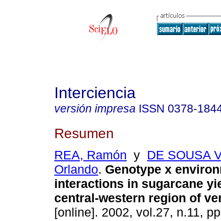
Interciencia
versión impresa
ISSN
0378-184
Resumen
REA, Ramón
y
DE SOUSA V
Orlando
.
Genotype x enviro
interactions in sugarcane yiel
central-western region of v
[online]. 2002, vol.27, n.11, 