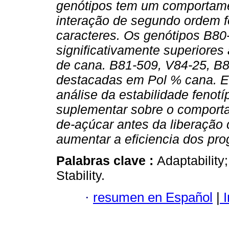
genótipos tem um comportame
interação de segundo ordem fo
caracteres. Os genótipos B80
significativamente superiores
de cana. B81-509, V84-25, B
destacadas em Pol % cana. E
análise da estabilidade fenot
suplementar sobre o comport
de-açúcar antes da liberação 
aumentar a eficiencia dos pr
Palabras clave :
Adaptability
Stability.
·
resumen en Español
|
I