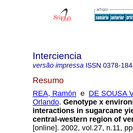
Interciencia
versão impressa
ISSN
0378-184
Resumo
REA, Ramón
e
DE SOUSA V
Orlando
.
Genotype x enviro
interactions in sugarcane yiel
central-western region of v
[online]. 2002, vol.27, n.11, 