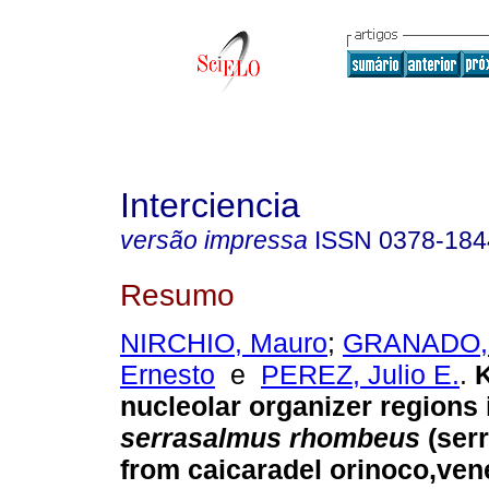
Interciencia
versão impressa
ISSN
0378-184
Resumo
NIRCHIO, Mauro
;
GRANADO, 
Ernesto
e
PEREZ, Julio E.
.
nucleolar organizer regions 
serrasalmus rhombeus
(ser
from caicaradel orinoco,ven