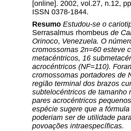
[online]. 2002, vol.27, n.12, p
ISSN 0378-1844.
Resumo
Estudou-se o carioti
Serrasalmus rhombeus
de Cai
Orinoco
,
Venezuela. O número
cromossomas 2n=60 esteve c
metacéntricos, 16 submetacént
acrocéntricos (NF=110). Fora
cromossomas portadores de N
região terminal dos brazos c
subtelocéntricos de tamanho m
pares acrocéntricos pequenos.
espécie sugere que a fórmula
poderiam ser de utilidade par
povoações intraespecíficas.