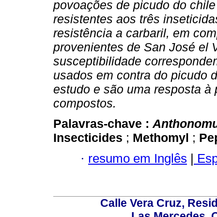
povoações de picudo do chile
resistentes aos três insetici
resistência a carbaril, em c
provenientes de San José el V
susceptibilidade corresponde
usados em contra do picudo de
estudo e são uma resposta à p
compostos.
Palavras-chave :
Anthonomu
Insecticides
;
Methomyl
;
Pe
·
resumo em Inglês
|
Esp
Calle Vera Cruz, Resi
Las Mercedes, 