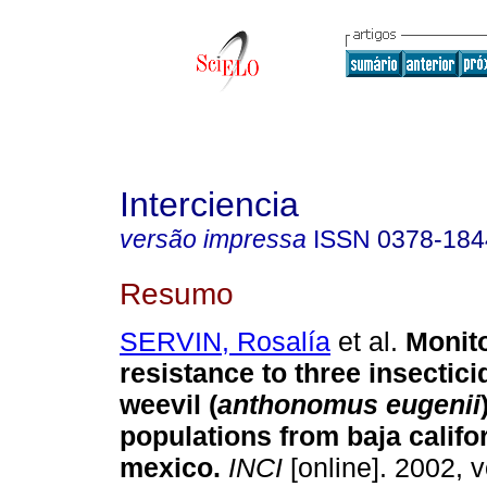
Interciencia
versão impressa
ISSN
0378-184
Resumo
SERVIN, Rosalía
et al.
Monito
resistance to three insectic
weevil
(
anthonomus eugenii
populations from baja califor
mexico
.
INCI
[online]. 2002, v