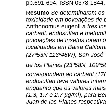
pp.691-694. ISSN 0378-1844.
Resumo
Se determinaram os 
toxicidade em povoações de p
Anthonomus eugenii
a tres in
carbaril, endosulfan e metomil
povoações de insetos foram o
localidades em Baixa Californ
(27º53N 113º46W), San José 
de los Planes (23º58N, 109º
correspondem ao carbaril (178
endosulfan teve valores interm
enquanto que os valores mai
(1.3, 1.7 e 2.7 µg/ml), para B
Juan de los Planes respectiv