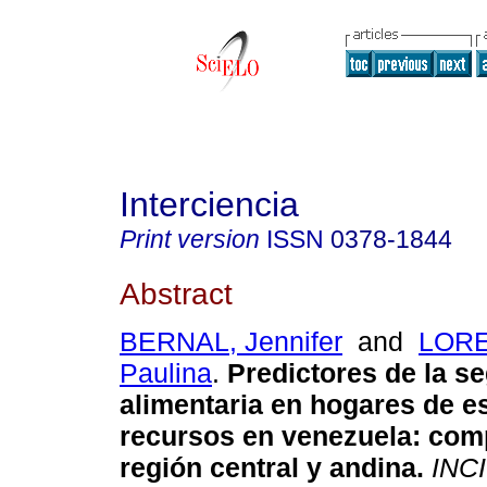
Interciencia
Print version
ISSN
0378-1844
Abstract
BERNAL, Jennifer
and
LOR
Paulina
.
Predictores de la s
alimentaria en hogares de 
recursos en venezuela
:
comp
región central y andina
.
INCI