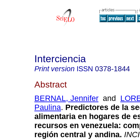
Interciencia
Print version
ISSN
0378-1844
Abstract
BERNAL, Jennifer
and
LOR
Paulina
.
Predictores de la s
alimentaria en hogares de 
recursos en venezuela
:
comp
región central y andina
.
INCI