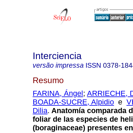
Interciencia
versão impressa
ISSN
0378-184
Resumo
FARINA, Ángel
;
ARRIECHE, D
BOADA-SUCRE, Alpidio
e
V
Dilia
.
Anatomía comparada de
foliar de las especies de hel
(boraginaceae) presentes e