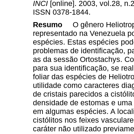
INCI
[online]. 2003, vol.28, n.
ISSN 0378-1844.
Resumo
O gênero Heliotrop
representado na Venezuela p
espécies. Estas espécies po
problemas de identificação, p
as da sessão Ortostachys. Co
para sua identificação, se re
foliar das espécies de Heliot
utilidade como caracteres dia
de cristais parecidos a cistóli
densidade de estomas e uma a
em algumas espécies. A locali
cistólitos nos feixes vascular
caráter não utilizado previam