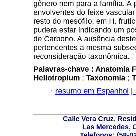
gênero nem para a família. A 
envolventes do feixe vascular
resto do mesófilo, em H. fruti
pudera estar indicando um po
de Carbono. A ausência deste
pertencentes a mesma subseç
reconsideração taxonômica.
Palavras-chave :
Anatomía F
Heliotropium
;
Taxonomía
;
·
resumo em Espanhol
|
Calle Vera Cruz, Resi
Las Mercedes, 
Telefonos: (58-0