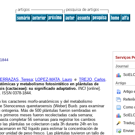
Serviços P
-1844
Journal
SciELO
ERRAZAS, Teresa
;
LOPEZ-MATA, Lauro
e
TREJO, Carlos
.
Artigo
atómicas y metabolismo fotosintético en plántulas de
is (cactaceae): su significado adaptativo
.
INCI
[online].
Artigo
9. ISSN 0378-1844.
Referên
 los caracteres morfo-anatómicos y del metabolismo
 de Stenocereus queretaroensis (Weber) Buxb. para examinar
Como ci
su ontogenia. Más de 500 plántulas fueron sembradas en
tres primeros meses fueron recolectadas cada semana;
SciELO
asta completar 56 semanas para registrar los cambios
Traduç
 las plántulas se colectaron cada 3h durante 24h en los
acenaron en N2 líquido para estimar la concentración de
Enviar 
 por unidad de peso fresco. Las plántulas tuvieron un tallo de