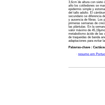
3,6cm de altura con siete 
año los cotiledones se march
epidermis simple y estomas
del tallo adulto. El cámbiu
secundario se diferencia d
y ausencia de fibras. Los p
primeras semanas de creci
las plántulas. En la seman
valor máximo de 45,19µmolH
metabolismo ácido de las c
de traqueidas de banda an
adaptaciones para evitar l
Palavras-chave :
Cactác
·
resumo em Portu