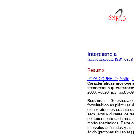
Interciencia
versão impressa
ISSN
0378
Resumo
LOZA-CORNEJO, Sofía
;
T
Características morfo-an
stenocereus queretaroens
2003, vol.28, n.2, pp.83-8
Resumen
Se estudiaron
fotosintético en plántulas
dichos atributos durante 
semilleros y durante los 
posteriormente cada mes h
morfo-anatómicos. Parte de
intervalos señalados y alm
ácido (protones titulables)