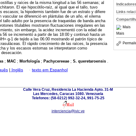
costillas y raíces de la misma longitud a las 56 semanas; al
Indicadore
itaron. El eje hipocótilo-raíz, al igual que el tallo, tuvo
 escasos; la hipodermis también fue de un estrato y difiere
Links rela
m vascular se diferenció en plántulas de un año, el xilema
Compartilh
el tallo adulto por la presencia de traqueidas de banda ancha
rotones titulables mostraron fluctuaciones irregulares en las
Mais
miento, sin embargo, la acidez incrementó con la edad de
Mais
a 56 se incrementó a partir de las 18:00 y continuó hasta un
+·g-1 de tejido a las 06:00 mostrando el patrón típico de
Permali
rasuláceas. El rápido crecimiento de las raíces, la presencia
cha y los escasos estomas se interpretaron como
a desecación.
eas
;
MAC
;
Morfología
;
Pachycereeae
;
S. queretaroensis
.
guês
|
Inglês
·
texto em Espanhol
Calle Vera Cruz, Residencia La Hacienda Apto. 31-M
Las Mercedes, Caracas 1080. Venezuela
Telefonos: (58-0212) 992-32-24, 991-75-25
interciencia@ivic.ve