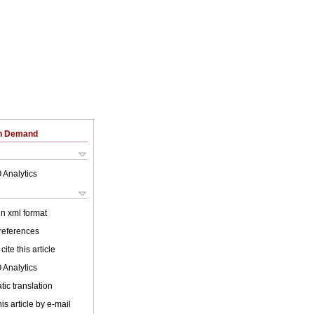
on Demand
 Analytics
 in xml format
 references
cite this article
 Analytics
ic translation
is article by e-mail