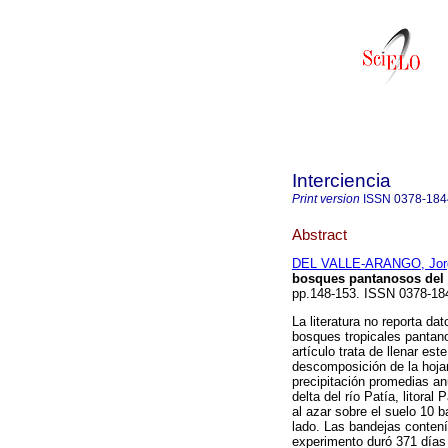
Interciencia
Print version
ISSN
0378-184
Abstract
DEL VALLE-ARANGO, Jorg
bosques pantanosos del 
pp.148-153. ISSN 0378-18
La literatura no reporta d
bosques tropicales pantano
artículo trata de llenar es
descomposición de la hoja
precipitación promedias a
delta del río Patía, litora
al azar sobre el suelo 10 
lado. Las bandejas contenía
experimento duró 371 días