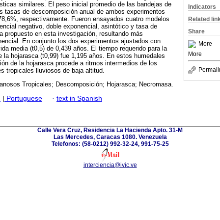
sticas similares. El peso inicial promedio de las bandejas de
Indicators
as tasas de descomposición anual de ambos experimentos
 78,6%, respectivamente. Fueron ensayados cuatro modelos
Related lin
cial negativo, doble exponencial, asintótico y tasa de
Share
propuesto en esta investigación, resultando más
onencial. En conjunto los dos experimentos ajustados con
More
ida media (t0,5) de 0,439 años. El tiempo requerido para la
More
la hojarasca (t0,99) fue 1,195 años. En estos humedales
ión de la hojarasca procede a ritmos intermedios de los
Permali
 tropicales lluviosos de baja altitud.
anosos Tropicales; Descomposición; Hojarasca; Necromasa.
h
|
Portuguese
·
text in Spanish
Calle Vera Cruz, Residencia La Hacienda Apto. 31-M
Las Mercedes, Caracas 1080. Venezuela
Telefonos: (58-0212) 992-32-24, 991-75-25
interciencia@ivic.ve