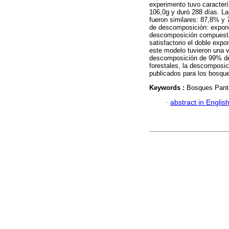
experimento tuvo caracterí
106,0g y duró 288 días. L
fueron similares: 87,8% y
de descomposición: exponen
descomposición compuesta 
satisfactorio el doble exp
este modelo tuvieron una v
descomposición de 99% de 
forestales, la descomposic
publicados para los bosques
Keywords :
Bosques Pant
·
abstract in Englis