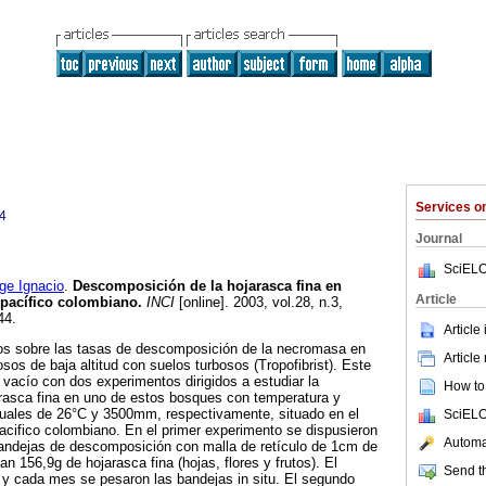
Services 
4
Journal
SciELO
e Ignacio
.
Descomposición de la hojarasca fina en
Article
pacífico colombiano
.
INCI
[online]. 2003, vol.28, n.3,
44.
Article
atos sobre las tasas de descomposición de la necromasa en
Article
sos de baja altitud con suelos turbosos (Tropofibrist). Este
te vacío con dos experimentos dirigidos a estudiar la
How to 
rasca fina en uno de estos bosques con temperatura y
nuales de 26°C y 3500mm, respectivamente, situado en el
SciELO
l Pacifico colombiano. En el primer experimento se dispusieron
Automat
bandejas de descomposición con malla de retículo de 1cm de
n 156,9g de hojarasca fina (hojas, flores y frutos). El
Send th
 y cada mes se pesaron las bandejas in situ. El segundo