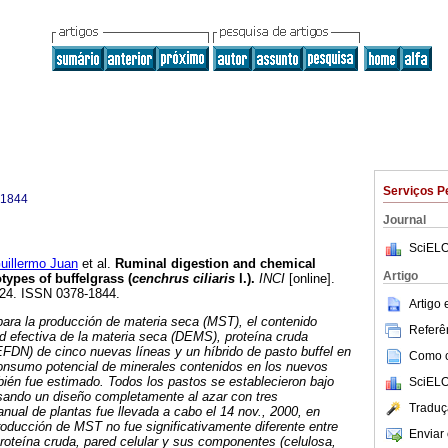
Serviços P
-1844
Journal
SciELO
llermo Juan
et al.
Ruminal digestion and chemical
Artigo
ypes of buffelgrass (
cenchrus ciliaris
l.)
.
INCI
[online].
-224. ISSN 0378-1844.
Artigo
ara la producción de materia seca (MST), el contenido
Referên
ad efectiva de la materia seca (DEMS), proteína cruda
FDN) de cinco nuevas líneas y un híbrido de pasto buffel en
Como ci
consumo potencial de minerales contenidos en los nuevos
ién fue estimado. Todos los pastos se establecieron bajo
SciELO
sando un diseño completamente al azar con tres
Traduç
anual de plantas fue llevada a cabo el 14 nov., 2000, en
oducción de MST no fue significativamente diferente entre
Enviar 
roteína cruda, pared celular y sus componentes (celulosa,