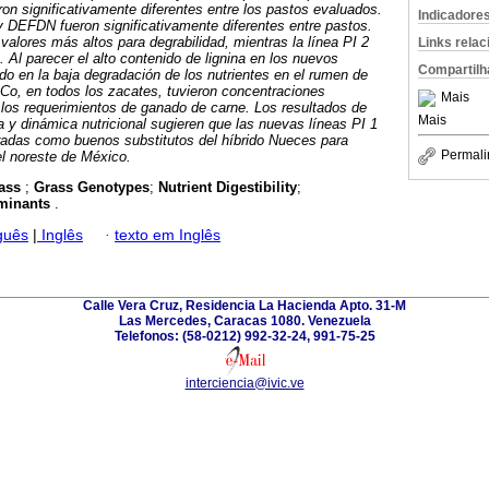
ron significativamente diferentes entre los pastos evaluados.
Indicadore
EFDN fueron significativamente diferentes entre pastos.
valores más altos para degrabilidad, mientras la línea PI 2
Links rela
 Al parecer el alto contenido de lignina en los nuevos
Compartilh
ido en la baja degradación de los nutrientes en el rumen de
 Co, en todos los zacates, tuvieron concentraciones
Mais
r los requerimientos de ganado de carne. Los resultados de
Mais
 y dinámica nutricional sugieren que las nuevas líneas PI 1
radas como buenos substitutos del híbrido Nueces para
Permali
el noreste de México.
rass
;
Grass Genotypes
;
Nutrient Digestibility
;
minants
.
guês
|
Inglês
·
texto em Inglês
Calle Vera Cruz, Residencia La Hacienda Apto. 31-M
Las Mercedes, Caracas 1080. Venezuela
Telefonos: (58-0212) 992-32-24, 991-75-25
interciencia@ivic.ve