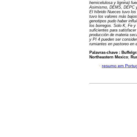
hemicelulosa y lignina) fue
Asimismo, DEMS, DEPC y D
El híbrido Nueces tuvo los 
tuvo los valores más bajos.
genotipos pudo haber influ
los borregos. Solo K, Fe y
suficientes para satisface
producción de materia seca
y PI 4 pueden ser conside
rumiantes en pastoreo en 
Palavras-chave :
Buffelg
Northeastern Mexico
;
Ru
·
resumo em Portu