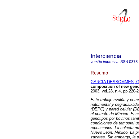
Interciencia
versão impressa
ISSN
0378
Resumo
GARCIA DESSOMMES, Gui
composition of new genot
2003, vol.28, n.4, pp.220
Este trabajo evalúa y comp
nutrimental y degradabilid
(DEPC) y pared celular (DE
el noreste de México. El 
genotipos por bovinos tamb
condiciones de temporal u
repeticiones. La colecta m
Nuevo León, México. La pr
zacates. Sin embargo, la p