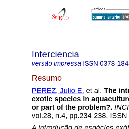
Interciencia
versão impressa
ISSN
0378-184
Resumo
PEREZ, Julio E.
et al.
The int
exotic species in aquacultur
or part of the problem
?
.
INCI
vol.28, n.4, pp.234-238. ISSN
A introdução de espécies exót