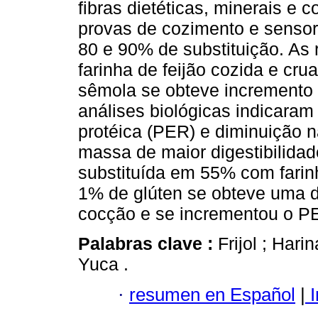
fibras dietéticas, minerais e
provas de cozimento e senso
80 e 90% de substituição. As 
farinha de feijão cozida e cr
sêmola se obteve incremento n
análises biológicas indicaram
protéica (PER) e diminuição na
massa de maior digestibilidade
substituída em 55% com farinh
1% de glúten se obteve uma d
cocção e se incrementou o P
Palabras clave :
Frijol
; Hari
Yuca
.
·
resumen en Español
|
I