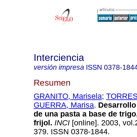
Interciencia
versión impresa
ISSN
0378-184
Resumen
GRANITO, Marisela
;
TORRES,
GUERRA, Marisa
.
Desarrollo
de una pasta a base de trigo
frijol
.
INCI
[online]. 2003, vol.
379. ISSN 0378-1844.