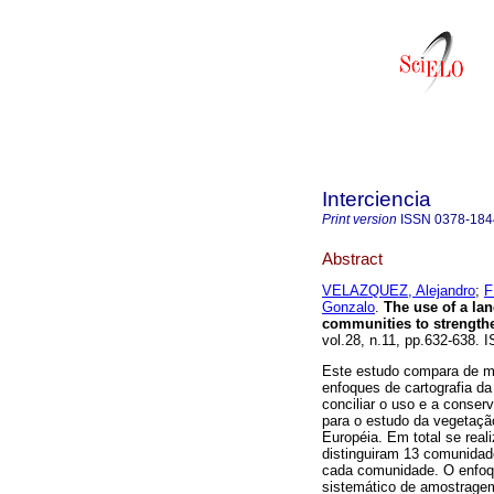
Interciencia
Print version
ISSN
0378-184
Abstract
VELAZQUEZ, Alejandro
;
F
Gonzalo
.
The use of a la
communities to strength
vol.28, n.11, pp.632-638. 
Este estudo compara de ma
enfoques de cartografia da
conciliar o uso e a conse
para o estudo da vegetaçã
Européia. Em total se real
distinguiram 13 comunidade
cada comunidade. O enfoqu
sistemático de amostrage