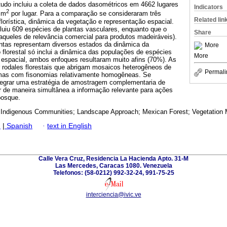
udo incluiu a coleta de dados dasométricos em 4662 lugares
Indicators
2
 m
por lugar. Para a comparação se consideraram três
Related lin
lorística, dinâmica da vegetação e representação espacial.
luiu 609 espécies de plantas vasculares, enquanto que o
Share
 aqueles de relevância comercial para produtos madeiráveis).
ntas representam diversos estados da dinâmica da
More
florestal só inclui a dinâmica das populações de espécies
More
 espacial, ambos enfoques resultaram muito afins (70%). As
r rodales florestais que abrigam mosaicos heterogêneos de
Permali
mas com fisonomias relativamente homogêneas. Se
tegrar uma estratégia de amostragem complementaria de
 de maneira simultânea a informação relevante para ações
bosque.
 Indigenous Communities; Landscape Approach; Mexican Forest; Vegetation 
h
|
Spanish
·
text in English
Calle Vera Cruz, Residencia La Hacienda Apto. 31-M
Las Mercedes, Caracas 1080. Venezuela
Telefonos: (58-0212) 992-32-24, 991-75-25
interciencia@ivic.ve