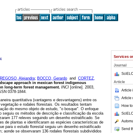
Services 
4
Journal
SciELO
REGOSO, Alejandra
;
BOCCO, Gerardo
and
CORTEZ,
Article
ndscape approach in mexican forest indigenous
en long-term forest management
.
INCI
[online]. 2003,
Article
ISSN 0378-1844.
Article
neira quantitativa (vantagens e desvantagens) entre os
 vegetação e rodales florestais. Os resultados tentam
How to 
rvação do mesmo objeto de estudo, "o bosque". O enfoque
o seguiu os métodos de descrição e classificação da escola
SciELO
izaram 177 releves seguindo um desenho estratificado. Se
Automat
s de plantas e identificaram as espécies características de
e para o estudo florestal seguiu um desenho estratificado
Send th
m; aonde se observaram
136 rodales florestais subdivididos