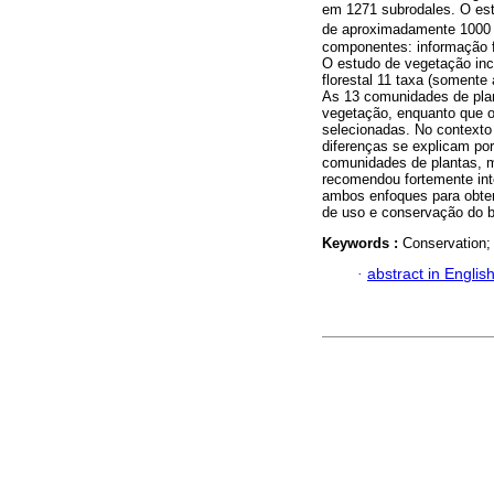
em 1271 subrodales. O est
de aproximadamente 1000
componentes: informação f
O estudo de vegetação inc
florestal 11 taxa (somente
As 13 comunidades de pla
vegetação, enquanto que o 
selecionadas. No contexto
diferenças se explicam po
comunidades de plantas, 
recomendou fortemente in
ambos enfoques para obter
de uso e conservação do 
Keywords :
Conservation;
·
abstract in Englis