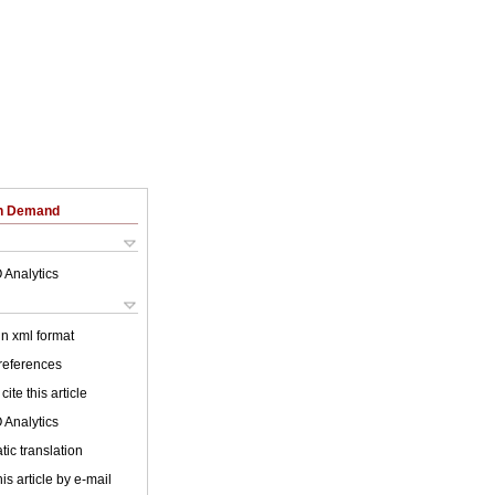
on Demand
 Analytics
 in xml format
 references
cite this article
 Analytics
ic translation
is article by e-mail