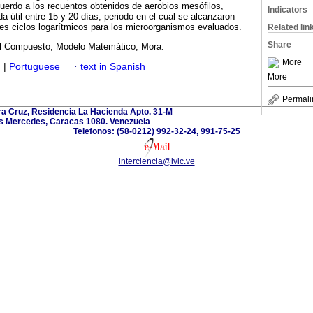
acuerdo a los recuentos obtenidos de aerobios mesófilos,
Indicators
a útil entre 15 y 20 días, periodo en el cual se alcanzaron
res ciclos logarítmicos para los microorganismos evaluados.
Related lin
Share
l Compuesto; Modelo Matemático; Mora.
More
h
|
Portuguese
·
text in Spanish
More
Permali
ra Cruz, Residencia La Hacienda Apto. 31-M
s Mercedes, Caracas 1080. Venezuela
Telefonos: (58-0212) 992-32-24, 991-75-25
interciencia@ivic.ve