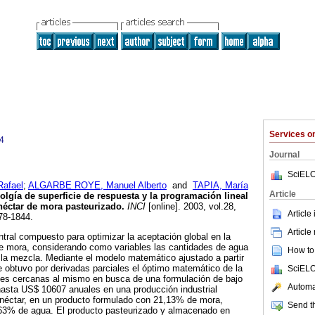
Services 
4
Journal
SciELO
Rafael
;
ALGARBE ROYE, Manuel Alberto
and
TAPIA, María
Article
lgía de superficie de respuesta y la programación lineal
 néctar de mora pasteurizado
.
INCI
[online]. 2003, vol.28,
Article
78-1844.
Article
ntral compuesto para optimizar la aceptación global en la
de mora, considerando como variables las cantidades de agua
How to 
la mezcla. Mediante el modelo matemático ajustado a partir
e obtuvo por derivadas parciales el óptimo matemático de la
SciELO
ones cercanas al mismo en busca de una formulación de bajo
Automat
hasta US$ 10607 anuales en una producción industrial
 néctar, en un producto formulado con 21,13% de mora,
Send th
63% de agua. El producto pasteurizado y almacenado en