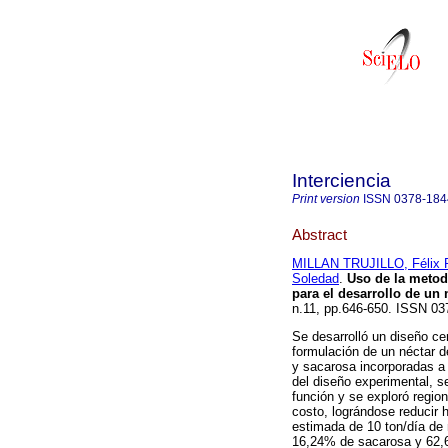
Interciencia
Print version
ISSN
0378-184
Abstract
MILLAN TRUJILLO, Félix 
Soledad
.
Uso de la metodo
para el desarrollo de un
n.11, pp.646-650. ISSN 03
Se desarrolló un diseño ce
formulación de un néctar 
y sacarosa incorporadas a 
del diseño experimental, s
función y se exploró regi
costo, lográndose reducir 
estimada de 10 ton/día de
16,24% de sacarosa y 62,