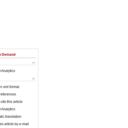
on Demand
 Analytics
 in xml format
 references
cite this article
 Analytics
ic translation
is article by e-mail