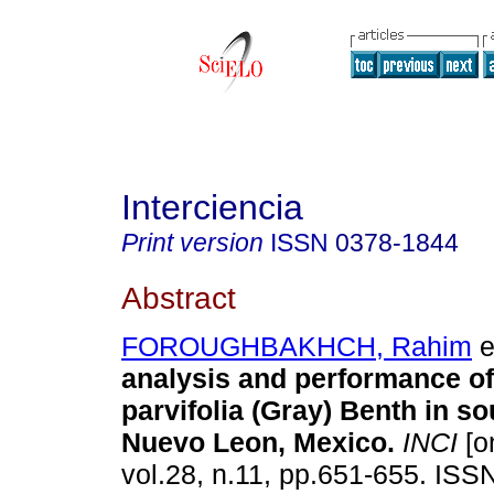
Interciencia
Print version
ISSN
0378-1844
Abstract
FOROUGHBAKHCH, Rahim
e
analysis and performance of
parvifolia (Gray) Benth in s
Nuevo Leon, Mexico
.
INCI
[o
vol.28, n.11, pp.651-655. ISS