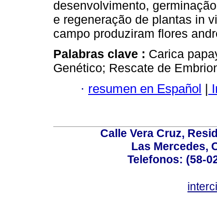
desenvolvimento, germinação,
e regeneração de plantas in v
campo produziram flores andr
Palabras clave :
Carica papay
Genético; Rescate de Embrione
·
resumen en Español
|
I
Calle Vera Cruz, Resi
Las Mercedes, 
Telefonos: (58-0
inter