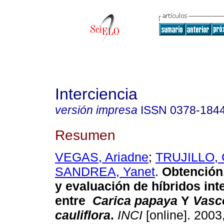
Interciencia
versión impresa
ISSN
0378-184
Resumen
VEGAS, Ariadne
;
TRUJILLO, 
SANDREA, Yanet
.
Obtención
y evaluación de híbridos int
entre
Carica papaya
Y
Vasco
cauliflora
.
INCI
[online]. 2003,