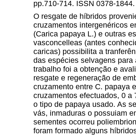
pp.710-714. ISSN 0378-1844.
O resgate de híbridos proveni
cruzamentos intergenéricos 
(Carica papaya L.) e outras e
vasconcelleas (antes conhec
caricas) possibilita a tranfer
das espécies selvagens para a
trabalho foi a obtenção e ava
resgate e regeneração de emb
cruzamento entre C. papaya e 
cruzamentos efectuados, 0 a 
o tipo de papaya usado. As s
vás, inmaduras o possuiam em
sementes ocorreu poliembrion
foram formado alguns híbridos