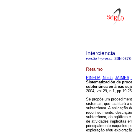
Interciencia
versão impressa
ISSN
0378
Resumo
PINEDA, Neida
;
JAIMES, 
Sistematización de proc
subterránea en áreas suj
2004, vol.29, n.1, pp.19-2
Se propõe um procediment
sistemas, que facilitará 
subterrânea. A aplicação d
reconhecimento, descrição 
subterrânea, do aqüífero e 
de atividades implícitas 
principalmente naqueles p
exploração e/ou exploração