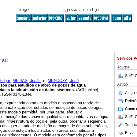
Serviços P
-1844
Journal
SciELO
Edgar
;
MEJIAS, Jesús
e
MENDOZA, José
.
Artigo
esos para estudios de aforo de pozos de agua
etas a la adquisición de datos sísmicos
.
INCI
[online].
Artigo
5. ISSN 0378-1844.
Referên
o, expressado como um modelo e baseado na teoría de
a sistematização dos estudos de medição de poços de água
Como ci
este modelo permitirá, por uma parte, efetuar o
e medição das variáveis qualitativas e quantitativas da água
SciELO
da infraestrutura do poço e, pela outra, ordenar a sequência
Traduç
em qualquer estudo de medição de poços de água subterrânea,
oços que estejam localizados em áreas submetidas a
Enviar 
 de hidrocarburos. O modelo está conformado por três tipos