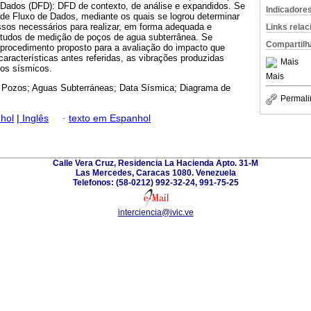
Dados (DFD): DFD de contexto, de análise e expandidos. Se
Indicadore
de Fluxo de Dados, mediante os quais se logrou determinar
ssos necessários para realizar, em forma adequada e
Links rela
estudos de medição de poços de agua subterrânea. Se
Compartilh
 procedimento proposto para a avaliação do impacto que
aracterísticas antes referidas, as vibrações produzidas
Mais
dos sísmicos.
Mais
 Pozos; Aguas Subterráneas; Data Sísmica; Diagrama de
Permali
hol
|
Inglês
·
texto em Espanhol
Calle Vera Cruz, Residencia La Hacienda Apto. 31-M
Las Mercedes, Caracas 1080. Venezuela
Telefonos: (58-0212) 992-32-24, 991-75-25
interciencia@ivic.ve