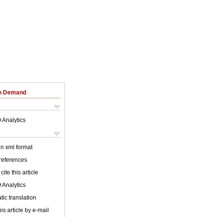
on Demand
 Analytics
 in xml format
 references
cite this article
 Analytics
ic translation
is article by e-mail