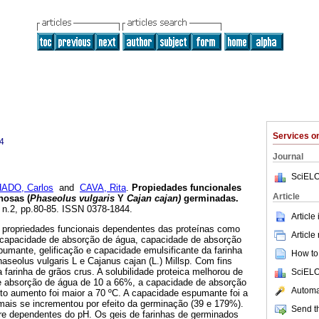
Services 
4
Journal
SciELO
ADO, Carlos
and
CAVA, Rita
.
Propiedades funcionales
Article
nosas (
Phaseolus vulgaris
Y
Cajan cajan)
germinadas
.
, n.2, pp.80-85. ISSN 0378-1844.
Article
 propriedades funcionais dependentes das proteínas como
Article
a, capacidade de absorção de água, capacidade de absorção
umante, gelificação e capacidade emulsificante da farinha
How to 
seolus vulgaris L e Cajanus cajan (L.) Millsp. Com fins
 farinha de grãos crus. A solubilidade proteica melhorou de
SciELO
e absorção de água de 10 a 66%, a capacidade de absorção
Automat
to aumento foi maior a 70 ºC. A capacidade espumante foi a
mais se incrementou por efeito da germinação (39 e 179%).
Send th
e dependentes do pH. Os geis de farinhas de germinados