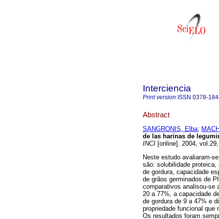
Interciencia
Print version
ISSN
0378-184
Abstract
SANGRONIS, Elba
;
MACH
de las harinas de legumi
INCI
[online]. 2004, vol.29
Neste estudo avaliaram-se
são: solubilidade proteic
de gordura, capacidade esp
de grãos germinados de Pha
comparativos analisou-se a
20 a 77%, a capacidade d
de gordura de 9 a 47% e di
propriedade funcional que 
Os resultados foram sempr