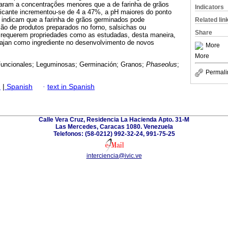
aram a concentrações menores que a de farinha de grãos
Indicators
ficante incrementou-se de 4 a 47%, a pH maiores do ponto
s indicam que a farinha de grãos germinados pode
Related lin
ão de produtos preparados no forno, salsichas ou
Share
 requerem propriedades como as estudadas, desta maneira,
 Cajan como ingrediente no desenvolvimento de novos
More
More
uncionales; Leguminosas; Germinación; Granos;
Phaseolus
;
Permali
h
|
Spanish
·
text in Spanish
Calle Vera Cruz, Residencia La Hacienda Apto. 31-M
Las Mercedes, Caracas 1080. Venezuela
Telefonos: (58-0212) 992-32-24, 991-75-25
interciencia@ivic.ve