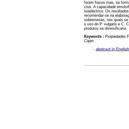
foram fracos mas, se form
crus. A capacidade emulsi
isoeléctrico. Os resultado
recomendar-se na elaboraç
sobremesas, nos quais se
o uso do P. vulgaris e C.
produtos se diversificaria.
Keywords :
Propiedades F
Cajan
.
·
abstract in Englis