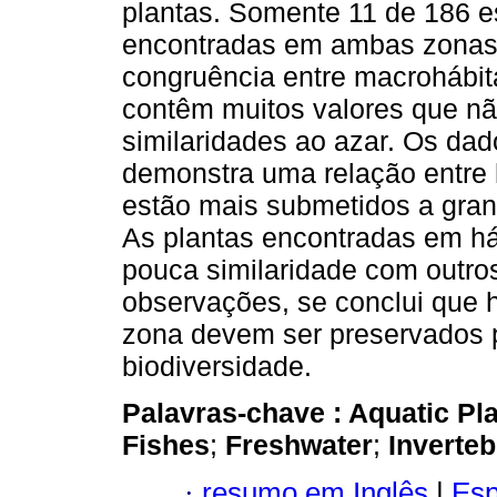
plantas. Somente 11 de 186 e
encontradas em ambas zonas
congruência entre macrohábit
contêm muitos valores que nã
similaridades ao azar. Os dad
demonstra uma relação entre h
estão mais submetidos a grand
As plantas encontradas em h
pouca similaridade com outro
observações, se conclui que h
zona devem ser preservados 
biodiversidade.
Palavras-chave :
Aquatic Pl
Fishes
;
Freshwater
;
Inverteb
·
resumo em Inglês
|
Esp