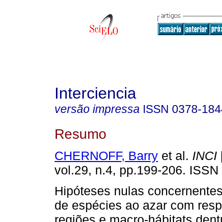
Interciencia
versão impressa
ISSN
0378-184
Resumo
CHERNOFF, Barry
et al.
INCI
vol.29, n.4, pp.199-206. ISSN
Hipóteses nulas concernentes 
de espécies ao azar com resp
regiões e macro-hábitats dent