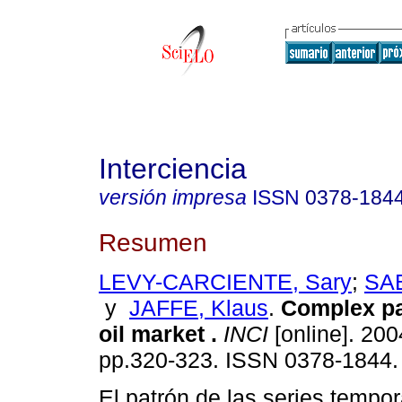
Interciencia
versión impresa
ISSN
0378-184
Resumen
LEVY-CARCIENTE, Sary
;
SAB
y
JAFFE, Klaus
.
Complex pa
oil market
.
INCI
[online]. 2004
pp.320-323. ISSN 0378-1844.
El patrón de las series tempor