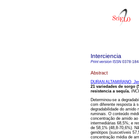
Interciencia
Print version
ISSN
0378-184
Abstract
DURAN ALTAMIRANO, Je
21 variedades de sorgo (
resistencia a sequía
.
INC
Determinou-se a degradabil
com diferente resposta à se
degradabilidade do amido
ruminais. O conteúdo médi
concentração de amido ao 
intermediárias 68,5%; e r
de 58,1% (48,8-70,6%). Nã
genótipos (suscetíveis 57,
concentração média de ami