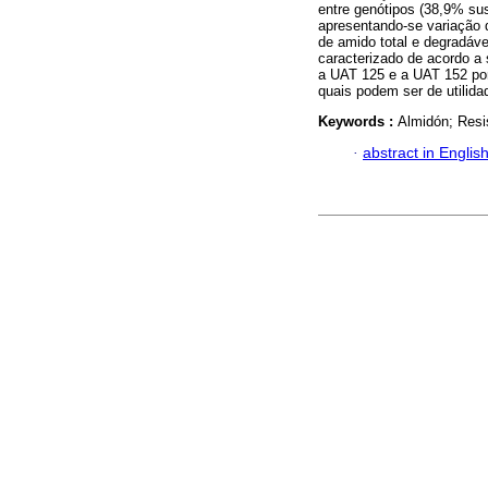
entre genótipos (38,9% sus
apresentando-se variação 
de amido total e degradáv
caracterizado de acordo a
a UAT 125 e a UAT 152 por
quais podem ser de utilida
Keywords :
Almidón; Resi
·
abstract in Englis