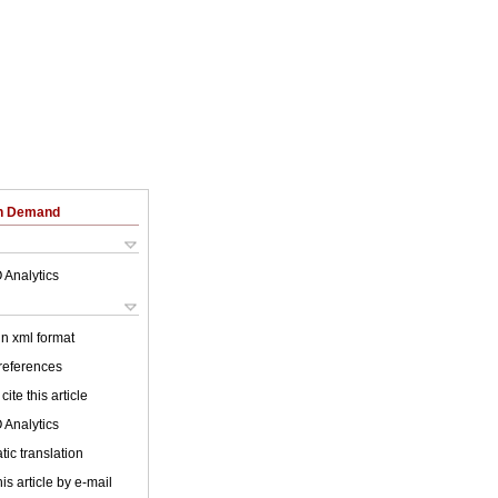
on Demand
 Analytics
 in xml format
 references
cite this article
 Analytics
ic translation
is article by e-mail