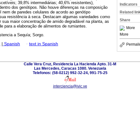
cetíveis; 39,8% intermediárias; 40,6% resistentes),
Indicators
dentro dos genótipos. Não houve diferenças na composição
el nem de paredes celulares de acordo ao genótipo
Related lin
 sua resistência à seca. Destacam algumas variedades como
Share
 sua maior concentração de amido degradável na planta, as
de para a elaboração de alimentos de rumiantes.
More
More
stencia a Sequía; Sorgo.
h
|
Spanish
·
text in Spanish
Permali
Calle Vera Cruz, Residencia La Hacienda Apto. 31-M
Las Mercedes, Caracas 1080. Venezuela
Telefonos: (58-0212) 992-32-24, 991-75-25
interciencia@ivic.ve