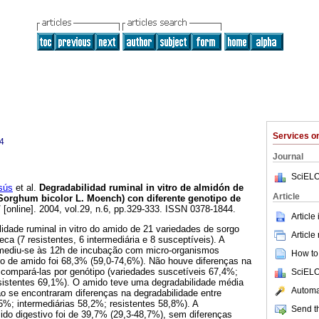
Services 
4
Journal
SciELO
sús
et al.
Degradabilidad ruminal in vitro de almidón de
Article
Sorghum bicolor L. Moench) con diferente genotipo de
I
[online]. 2004, vol.29, n.6, pp.329-333. ISSN 0378-1844.
Article
idade ruminal in vitro do amido de 21 variedades de sorgo
Article
ca (7 resistentes, 6 intermediária e 8 susceptíveis). A
 mediu-se às 12h de incubação com micro-organismos
How to 
o de amido foi 68,3% (59,0-74,6%). Não houve diferenças na
compará-las por genótipo (variedades suscetíveis 67,4%;
SciELO
esistentes 69,1%). O amido teve uma degradabilidade média
Automat
o se encontraram diferenças na degradabilidade entre
5%; intermediárias 58,2%; resistentes 58,8%). A
Send th
do digestivo foi de 39,7% (29,3-48,7%), sem diferenças