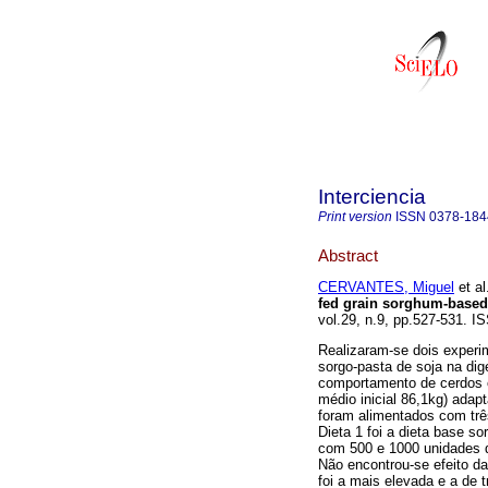
Interciencia
Print version
ISSN
0378-184
Abstract
CERVANTES, Miguel
et al
fed grain sorghum-based
vol.29, n.9, pp.527-531. I
Realizaram-se dois experim
sorgo-pasta de soja na dig
comportamento de cerdos 
médio inicial 86,1kg) adap
foram alimentados com trê
Dieta 1 foi a dieta base so
com 500 e 1000 unidades d
Não encontrou-se efeito da
foi a mais elevada e a de 