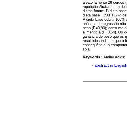
aleatoriamente 28 cerdos (
repetições/tratamento) de
dietas foram: 1) dieta base
dieta base +350FTU/kg de 
A dieta base cobria 100% 
análises de regressão não 
peso (P=0,93); consumo de
alimentícia (P=0,54). Os 
ganância de peso que os q
resultados indicam que a f
conseqüência, o comporta
soja.
Keywords :
Amino Acids; I
·
abstract in Englis