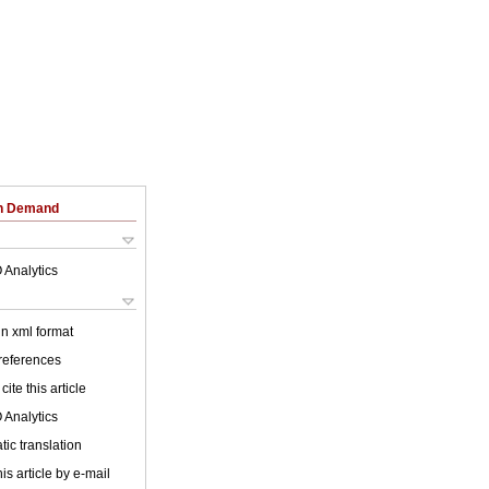
on Demand
 Analytics
 in xml format
 references
cite this article
 Analytics
ic translation
is article by e-mail