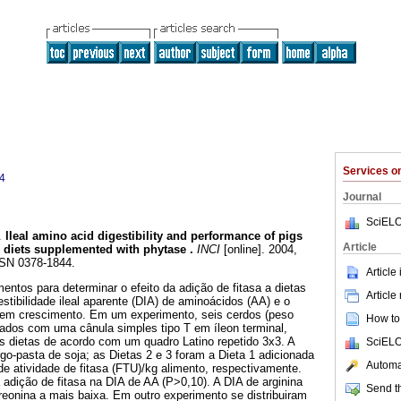
Services 
4
Journal
SciELO
.
Ileal amino acid digestibility and performance of pigs
Article
 diets supplemented with phytase
.
INCI
[online]. 2004,
SSN 0378-1844.
Article
entos para determinar o efeito da adição de fitasa a dietas
Article
estibilidade ileal aparente (DIA) de aminoácidos (AA) e o
em crescimento. Em um experimento, seis cerdos (peso
How to 
tados com uma cânula simples tipo T em íleon terminal,
s dietas de acordo com um quadro Latino repetido 3x3. A
SciELO
rgo-pasta de soja; as Dietas 2 e 3 foram a Dieta 1 adicionada
Automat
e atividade de fitasa (FTU)/kg alimento, respectivamente.
 adição de fitasa na DIA de AA (P>0,10). A DIA de arginina
Send th
treonina a mais baixa. Em outro experimento se distribuiram