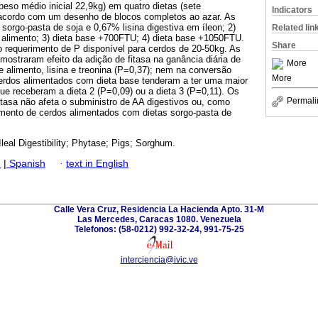
peso médio inicial 22,9kg) em quatro dietas (sete
Indicators
 acordo com um desenho de blocos completos ao azar. As
 sorgo-pasta de soja e 0,67% lisina digestiva em íleon; 2)
Related lin
alimento; 3) dieta base +700FTU; 4) dieta base +1050FTU.
Share
o requerimento de P disponível para cerdos de 20-50kg. As
mostraram efeito da adição de fitasa na ganância diária de
More
 alimento, lisina e treonina (P=0,37); nem na conversão
More
cerdos alimentados com dieta base tenderam a ter uma maior
ue receberam a dieta 2 (P=0,09) ou a dieta 3 (P=0,11). Os
Permali
itasa não afeta o subministro de AA digestivos ou, como
mento de cerdos alimentados com dietas sorgo-pasta de
leal Digestibility; Phytase; Pigs; Sorghum.
h
|
Spanish
·
text in English
Calle Vera Cruz, Residencia La Hacienda Apto. 31-M
Las Mercedes, Caracas 1080. Venezuela
Telefonos: (58-0212) 992-32-24, 991-75-25
interciencia@ivic.ve