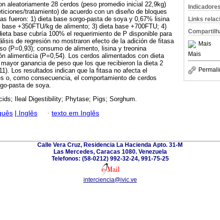
on aleatoriamente 28 cerdos (peso promedio inicial 22,9kg)
Indicadore
peticiones/tratamiento) de acuerdo con un diseño de bloques
tas fueron: 1) dieta base sorgo-pasta de soya y 0,67% lisina
Links rela
eta base +350FTU/kg de alimento; 3) dieta base +700FTU; 4)
Compartilh
ieta base cubría 100% el requerimiento de P disponible para
lisis de regresión no mostraron efecto de la adición de fitasa
Mais
eso (P=0,93); consumo de alimento, lisina y treonina
Mais
ión alimenticia (P=0,54). Los cerdos alimentados con dieta
 mayor ganancia de peso que los que recibieron la dieta 2
Permali
11). Los resultados indican que la fitasa no afecta el
les o, como consecuencia, el comportamiento de cerdos
rgo-pasta de soya.
ids; Ileal Digestibility; Phytase; Pigs; Sorghum.
guês
|
Inglês
·
texto em Inglês
Calle Vera Cruz, Residencia La Hacienda Apto. 31-M
Las Mercedes, Caracas 1080. Venezuela
Telefonos: (58-0212) 992-32-24, 991-75-25
interciencia@ivic.ve