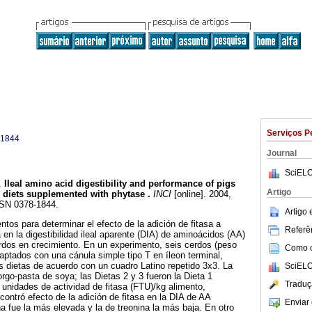
Serviços P
-1844
Journal
SciELO
.
Ileal amino acid digestibility and performance of pigs
Artigo
 diets supplemented with phytase
.
INCI
[online]. 2004,
SSN 0378-1844.
Artigo
tos para determinar el efecto de la adición de fitasa a
Referên
en la digestibilidad ileal aparente (DIA) de aminoácidos (AA)
rdos en crecimiento. En un experimento, seis cerdos (peso
Como ci
daptados con una cánula simple tipo T en íleon terminal,
s dietas de acuerdo con un cuadro Latino repetido 3x3. La
SciELO
orgo-pasta de soya; las Dietas 2 y 3 fueron la Dieta 1
Traduç
unidades de actividad de fitasa (FTU)/kg alimento,
ontró efecto de la adición de fitasa en la DIA de AA
Enviar 
na fue la más elevada y la de treonina la más baja. En otro