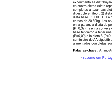
experimento se distribuyer
en cuatro dietas (siete re
completos al azar. Las die
digestible en íleon; 2) di
dieta base +1050FTU. La d
cerdos de 20-50kg. Los aná
en la ganancia diaria de p
(P=0,37); ni en la convers
base tendieron a tener una
(P=0,09) o la dieta 3 (P=0,
suministro de AA digestib
alimentados con dietas so
Palavras-chave :
Amino Ac
·
resumo em Portu