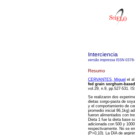
Interciencia
versão impressa
ISSN
0378
Resumo
CERVANTES, Miguel
et al
fed grain sorghum-based
vol.29, n.9, pp.527-531. I
Se realizaron dos experimen
dietas sorgo-pasta de soya 
y el comportamiento de ce
promedio inicial 86,1kg) a
fueron alimentados con tre
Dieta 1 fue la dieta base s
adicionada con 500 y 1000 
respectivamente. No se enc
(P>0,10). La DIA de argini