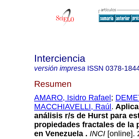
Interciencia
versión impresa
ISSN
0378-184
Resumen
AMARO, Isidro Rafael
;
DEMEY
MACCHIAVELLI, Raúl
.
Aplica
análisis r/s de Hurst para es
propiedades fractales de la 
en Venezuela
.
INCI
[online]. 