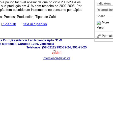
o é pouco factível apesar de que no ciclo 2003-2004 os
Indicators
m sua produção em 41% com respeito ao 2002-2003. Por
apão tem ocorrido um incremento no consumo per cápita.
Related lin
Share
; Precios; Producción; Tipos de Café.
More
h
|
Spanish
·
text in Spanish
More
Permali
ra Cruz, Residencia La Hacienda Apto. 31-M
s Mercedes, Caracas 1080. Venezuela
Telefonos: (58-0212) 992-32-24, 991-75-25
interciencia@ivic.ve