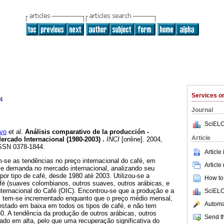
Services 
4
Journal
SciELO
vo
et al.
Análisis comparativo de la producción -
Article
ercado Internacional (1980-2003)
.
INCI
[online]. 2004,
ISSN 0378-1844.
Article
e as tendências no preço internacional do café, em
Article
e demanda no mercado internacional, analizando seu
or tipo de café, desde 1980 até 2003. Utilizou-se a
How to 
afé (suaves colombianos, outros suaves, outros arábicas, e
ternacional do Café (OIC). Encontrou-se que a produção e a
SciELO
 tem-se incrementado enquanto que o preço médio mensal,
Automat
estado em baixa em todos os tipos de café, e não tem
. A tendência da produção de outros arábicas, outros
Send th
ado em alta, pelo que uma recuperação significativa do