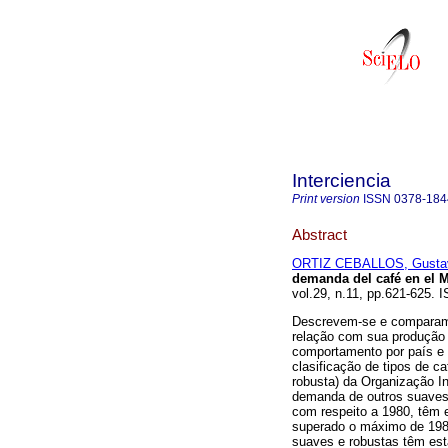
Interciencia
Print version
ISSN
0378-184
Abstract
ORTIZ CEBALLOS, Gusta
demanda del café en el M
vol.29, n.11, pp.621-625. 
Descrevem-se e comparam-s
relação com sua produção 
comportamento por país e p
clasificação de tipos de c
robusta) da Organização In
demanda de outros suaves
com respeito a 1980, têm 
superado o máximo de 1980
suaves e robustas têm est