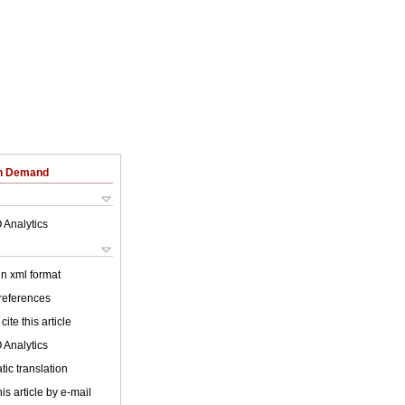
on Demand
 Analytics
 in xml format
 references
cite this article
 Analytics
ic translation
is article by e-mail