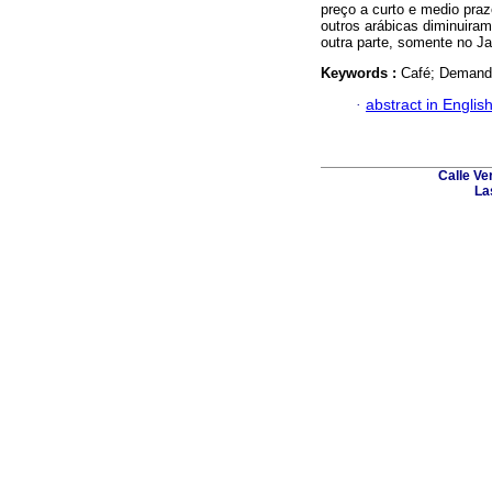
preço a curto e medio praz
outros arábicas diminuira
outra parte, somente no J
Keywords :
Café; Demanda
·
abstract in Englis
Calle Ve
La