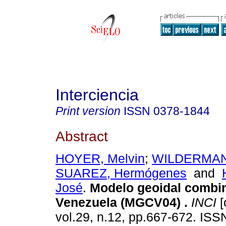
Interciencia
Print version
ISSN
0378-1844
Abstract
HOYER, Melvin
;
WILDERMAN
SUAREZ, Hermógenes
and
José
.
Modelo geoidal combi
Venezuela (MGCV04)
.
INCI
[
vol.29, n.12, pp.667-672. IS