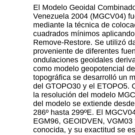
El Modelo Geoidal Combinado
Venezuela 2004 (MGCV04) fu
mediante la técnica de coloca
cuadrados mínimos aplicando
Remove-Restore. Se utilizó da
proveniente de diferentes fuen
ondulaciones geoidales deri
como modelo geopotencial de r
topográfica se desarrolló un 
del GTOPO30 y el ETOPO5. Co
la resolución del modelo MGCV
del modelo se extiende desde 
286º hasta 299ºE. El MGCV04
EGM96, GEOIDVEN, VGM03 y c
conocida, y su exactitud se e