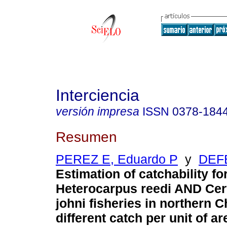
Interciencia
versión impresa
ISSN
0378-184
Resumen
PEREZ E, Eduardo P
y
DEF
Estimation of catchability fo
Heterocarpus reedi AND Ce
johni fisheries in northern C
different catch per unit of a