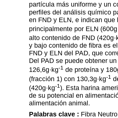
partícula más uniforme y un 
perfiles del análisis químico
en FND y ELN, e indican que l
principalmente por ELN (600g
alto contenido de FND (420g·
y
bajo contenido de fibra es el
FND y ELN del PAD, que corr
Del PAD se puede obtener un 
-1
126,6g·kg
de proteína y 180
-1
(fracción 1) con 130,3g·kg
de
-1
(420g·kg
).
Esta harina ameri
de su potencial en alimentac
alimentación animal.
Palabras clave :
Fibra Neutro