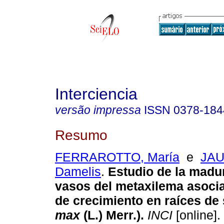
Interciencia
versão impressa
ISSN
0378-184
Resumo
FERRAROTTO, María
e
JAU
Damelis
.
Estudio de la madu
vasos del metaxilema asoci
de crecimiento en raíces de
max
(L.) Merr.)
.
INCI
[online].