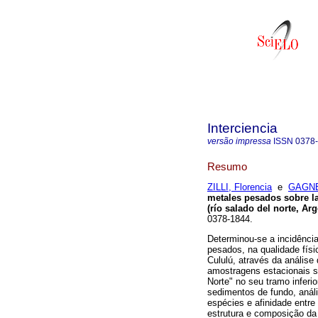
Interciencia
versão impressa
ISSN
0378
Resumo
ZILLI, Florencia
e
GAGNE
metales pesados sobre l
(río salado del norte, Arg
0378-1844.
Determinou-se a incidência
pesados, na qualidade físi
Cululú, através da anális
amostragens estacionais s
Norte" no seu tramo inferi
sedimentos de fundo, anál
espécies e afinidade entr
estrutura e composição da