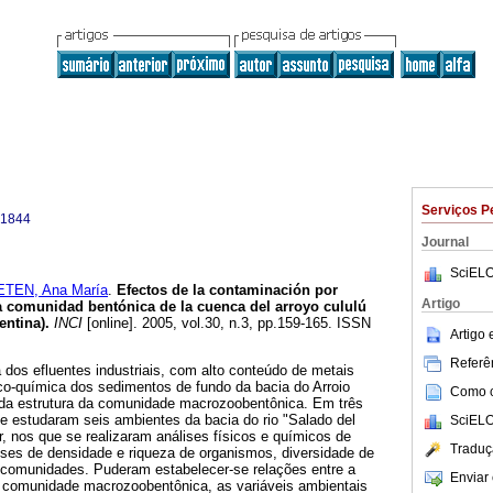
Serviços P
-1844
Journal
SciELO
TEN, Ana María
.
Efectos de la contaminación por
Artigo
a comunidad bentónica de la cuenca del arroyo cululú
entina)
.
INCI
[online]. 2005, vol.30, n.3, pp.159-165. ISSN
Artigo
Referên
 dos efluentes industriais, com alto conteúdo de metais
co-química dos sedimentos de fundo da bacia do Arroio
Como ci
e da estrutura da comunidade macrozoobentônica. Em três
e estudaram seis ambientes da bacia do rio "Salado del
SciELO
or, nos que se realizaram análises físicos e químicos de
Traduç
ises de densidade e riqueza de organismos, diversidade de
e comunidades. Puderam estabelecer-se relações entre a
Enviar 
 comunidade macrozoobentônica, as variáveis ambientais