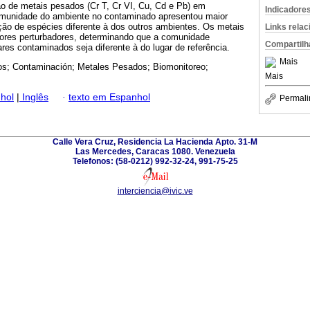
o de metais pesados (Cr T, Cr VI, Cu, Cd e Pb) em
Indicadore
omunidade do ambiente no contaminado apresentou maior
o de espécies diferente à dos outros ambientes. Os metais
Links rela
ores perturbadores, determinando que a comunidade
Compartilh
es contaminados seja diferente à do lugar de referência.
Mais
s; Contaminación; Metales Pesados; Biomonitoreo;
Mais
hol
|
Inglês
·
texto em Espanhol
Permali
Calle Vera Cruz, Residencia La Hacienda Apto. 31-M
Las Mercedes, Caracas 1080. Venezuela
Telefonos: (58-0212) 992-32-24, 991-75-25
interciencia@ivic.ve