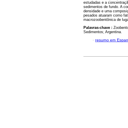
estudadas e a concentraçã
sedimentos de fundo. A c
densidade e uma composiçã
pesados atuaram como fat
macrozoobentônica de lugar
Palavras-chave :
Zoobento
Sedimentos; Argentina.
·
resumo em Espan