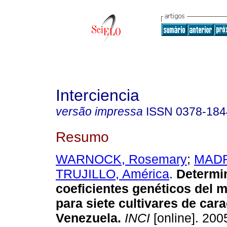
Interciencia
versão impressa
ISSN
0378-184
Resumo
WARNOCK, Rosemary
;
MADR
TRUJILLO, América
.
Determi
coeficientes genéticos del 
para siete cultivares de car
Venezuela
.
INCI
[online]. 2005