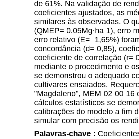
de 61%. Na validação de ren
coeficientes ajustados, as m
similares às observadas. O q
(QMEP= 0,05Mg·ha-1), erro m
erro relativo (E= -1,65%) fora
concordância (d= 0,85), coefic
coeficiente de correlação (r= 
mediante o procedimento e o
se demonstrou o adequado c
cultivares ensaiados. Requere
"Magdaleno", MEM-02-00-16
cálculos estatísticos se demo
calibrações do modelo a fim d
simular com precisão os rendi
Palavras-chave :
Coeficient