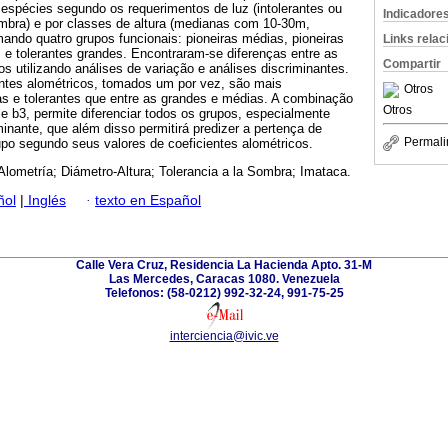
espécies segundo os requerimentos de luz (intolerantes ou
Indicadore
ombra) e por classes de altura (medianas com 10-30m,
ando quatro grupos funcionais: pioneiras médias, pioneiras
Links rela
 e tolerantes grandes. Encontraram-se diferenças entre as
Compartir
os utilizando análises de variação e análises discriminantes.
entes alométricos, tomados um por vez, são mais
Otros
iras e tolerantes que entre as grandes e médias. A combinação
Otros
e b3, permite diferenciar todos os grupos, especialmente
nante, que além disso permitirá predizer a pertença de
Permali
upo segundo seus valores de coeficientes alométricos.
Alometría; Diámetro-Altura; Tolerancia a la Sombra; Imataca.
ñol
|
Inglés
·
texto en Español
Calle Vera Cruz, Residencia La Hacienda Apto. 31-M
Las Mercedes, Caracas 1080. Venezuela
Telefonos: (58-0212) 992-32-24, 991-75-25
interciencia@ivic.ve