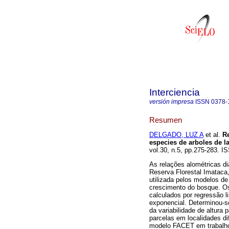
Interciencia
versión impresa
ISSN
0378-
Resumen
DELGADO, LUZ A
et al.
Re
especies de arboles de la
vol.30, n.5, pp.275-283. I
As relações alométricas d
Reserva Florestal Imatac
utilizada pelos modelos d
crescimento do bosque. Os
calculados por regressão l
exponencial. Determinou-s
da variabilidade de altura
parcelas em localidades di
modelo FACET em trabalhos