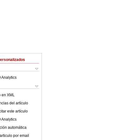
Personalizados
 Analytics
lo en XML
cias del artículo
tar este artículo
 Analytics
ción automática
articulo por email