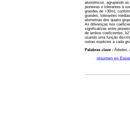
alométricos, agrupando as 
pioneiras e tolerantes à s
grandes de >30m), conform
grandes, tolerantes médias
alometrias dos quatro grup
As diferenças nos coefici
significativas entre pione
de ambos coeficientes, b2 
usando uma função discrimi
outras espécies a cada gr
Palabras clave :
Árboles; 
·
resumen en Espa