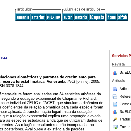
Servicios 
1844
Revista
SciELO
laciones alométricas y patrones de crecimiento para
Articulo
 reserva forestal Imataca, Venezuela
.
INCI
[online]. 2005,
SSN 0378-1844.
Articu
iâmetro-altura foram analisadas em 34 espécies arbóreas da
Referen
a, segundo a equação exponencial de Chapman e Richard,
e base individual ZELIG e FACET, que simulam a dinâmica de
Como ci
 coeficientes da relação alométrica para cada espécie foram
inear aplicada à transformação logarítmica da equação
SciELO
e que a relação exponencial explica uma proporção elevada
Traduc
 para as espécies estudadas ainda que se utilizaram dados de
ferentes. As relações resultantes serão incorporadas ao
Enviar 
 posteriores. Avaliou-se a existência de padrões