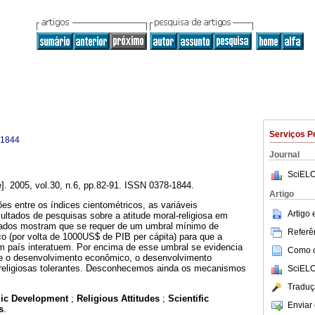
Serviços P
-1844
Journal
SciELO
e]. 2005, vol.30, n.6, pp.82-91. ISSN 0378-1844.
Artigo
es entre os índices cientométricos, as variáveis
Artigo
ltados de pesquisas sobre a atitude moral-religiosa em
tados mostram que se requer de um umbral mínimo de
Referên
 (por volta de 1000US$ de PIB per cápita) para que a
m país interatuem. Por encima de esse umbral se evidencia
Como ci
tre o desenvolvimento econômico, o desenvolvimento
al-religiosas tolerantes. Desconhecemos ainda os mecanismos
SciELO
Traduç
ic Development
;
Religious Attitudes
;
Scientific
Enviar 
s
.