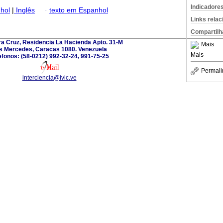
Indicadore
hol
|
Inglês
·
texto em Espanhol
Links rela
Compartilh
ra Cruz, Residencia La Hacienda Apto. 31-M
Mais
s Mercedes, Caracas 1080. Venezuela
Mais
efonos: (58-0212) 992-32-24, 991-75-25
Permali
interciencia@ivic.ve