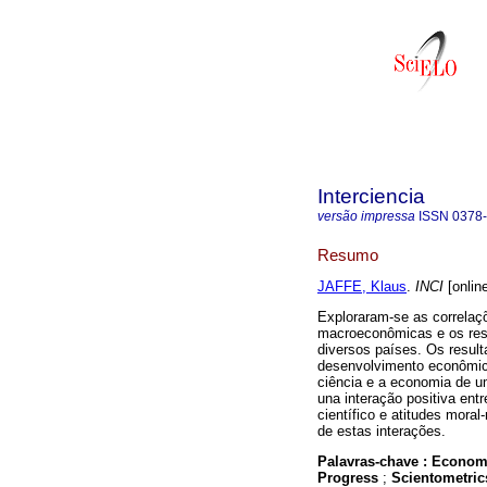
Interciencia
versão impressa
ISSN
0378
Resumo
JAFFE, Klaus
.
INCI
[onlin
Exploraram-se as correlaçõ
macroeconômicas e os resu
diversos países. Os resul
desenvolvimento econômico
ciência e a economia de u
una interação positiva en
científico e atitudes mor
de estas interações.
Palavras-chave :
Econom
Progress
;
Scientometric