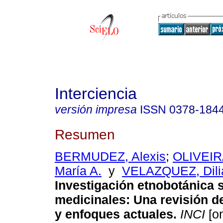
Interciencia
versión impresa
ISSN
0378-184
Resumen
BERMUDEZ, Alexis
;
OLIVEI
María A.
y
VELAZQUEZ, Dili
Investigación etnobotánica 
medicinales
:
Una revisión d
y enfoques actuales
.
INCI
[on