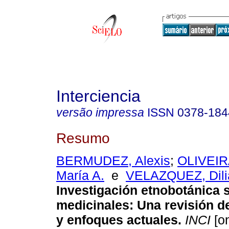
Interciencia
versão impressa
ISSN
0378-184
Resumo
BERMUDEZ, Alexis
;
OLIVEI
María A.
e
VELAZQUEZ, Dili
Investigación etnobotánica 
medicinales
:
Una revisión d
y enfoques actuales
.
INCI
[on