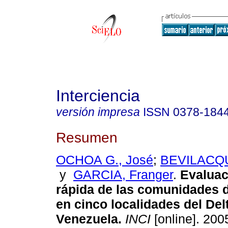
Interciencia
versión impresa
ISSN
0378-184
Resumen
OCHOA G., José
;
BEVILACQU
y
GARCIA, Franger
.
Evaluac
rápida de las comunidades 
en cinco localidades del Del
Venezuela
.
INCI
[online]. 2005