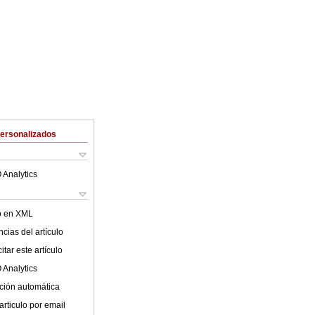
Personalizados
 Analytics
lo en XML
cias del artículo
tar este artículo
 Analytics
ción automática
articulo por email