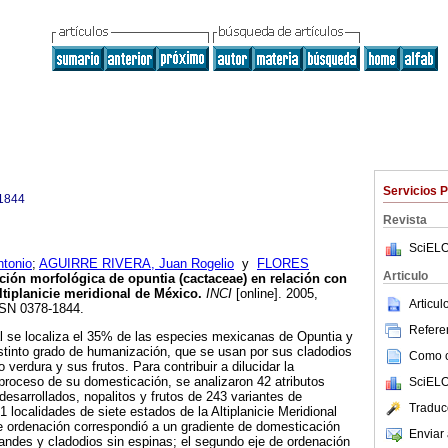
Servicios 
1844
Revista
SciELO
tonio
;
AGUIRRE RIVERA, Juan Rogelio
y
FLORES
Articulo
ción morfológica de opuntia (cactaceae) en relación con
ltiplanicie meridional de México
.
INCI
[online]. 2005,
Articu
SSN 0378-1844.
Referen
nal se localiza el 35% de las especies mexicanas de Opuntia y
stinto grado de humanización, que se usan por sus cladodios
Como ci
 verdura y sus frutos. Para contribuir a dilucidar la
proceso de su domesticación, se analizaron 42 atributos
SciELO
desarrollados, nopalitos y frutos de 243 variantes de
Traduc
 localidades de siete estados de la Altiplanicie Meridional
e ordenación correspondió a un gradiente de domesticación
Enviar 
randes y cladodios sin espinas; el segundo eje de ordenación