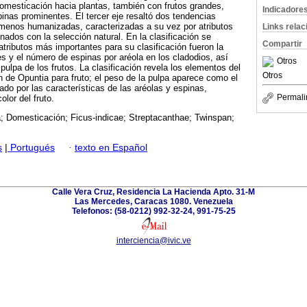
omesticación hacia plantas, también con frutos grandes,
Indicadore
inas prominentes. El tercer eje resaltó dos tendencias
 menos humanizadas, caracterizadas a su vez por atributos
Links rela
ados con la selección natural. En la clasificación se
Compartir
atributos más importantes para su clasificación fueron la
es y el número de espinas por aréola en los cladodios, así
Otros
pulpa de los frutos. La clasificación revela los elementos del
Otros
de Opuntia para fruto; el peso de la pulpa aparece como el
ado por las características de las aréolas y espinas,
Permali
olor del fruto.
; Domesticación; Ficus-indicae; Streptacanthae; Twinspan;
s
|
Portugués
·
texto en Español
Calle Vera Cruz, Residencia La Hacienda Apto. 31-M
Las Mercedes, Caracas 1080. Venezuela
Telefonos: (58-0212) 992-32-24, 991-75-25
interciencia@ivic.ve