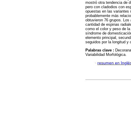
mostró otra tendencia de d
pero con cladodios con esp
opuestas en las variantes
probablemente más relacion
obtuvieron 76 grupos. Los 
cantidad de espinas radial
como el color y peso de la 
síndrome de domesticación 
elemento principal, secund
seguidos por la longitud y c
Palabras clave :
Decorana
Variabilidad Morfológica.
·
resumen en Inglé