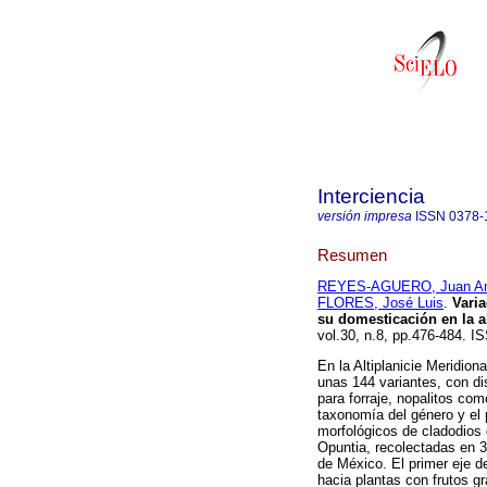
Interciencia
versión impresa
ISSN
0378-
Resumen
REYES-AGUERO, Juan An
FLORES, José Luis
.
Varia
su domesticación en la a
vol.30, n.8, pp.476-484. I
En la Altiplanicie Meridio
unas 144 variantes, con di
para forraje, nopalitos como
taxonomía del género y el 
morfológicos de cladodios 
Opuntia, recolectadas en 31
de México. El primer eje d
hacia plantas con frutos g