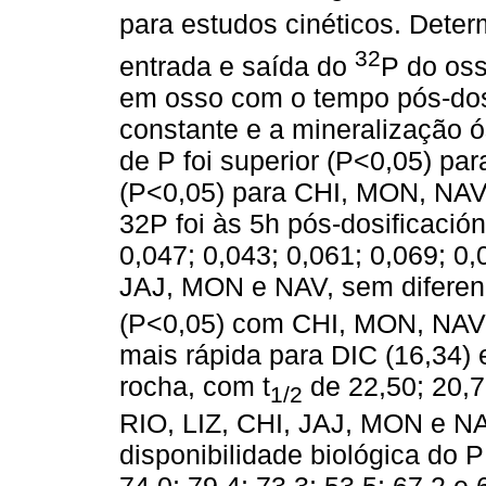
para estudos cinéticos. Deter
32
entrada e saída do
P do oss
em osso com o tempo pós-dos
constante e a mineralização 
de P foi superior (P<0,05) pa
(P<0,05) para CHI, MON, NAV
32P foi às 5h pós-dosificación
0,047; 0,043; 0,061; 0,069; 0,
JAJ, MON e NAV, sem diferenç
(P<0,05) com CHI, MON, NAV 
mais rápida para DIC (16,34) 
rocha, com t
de 22,50; 20,7
1/2
RIO, LIZ, CHI, JAJ, MON e NA
disponibilidade biológica do 