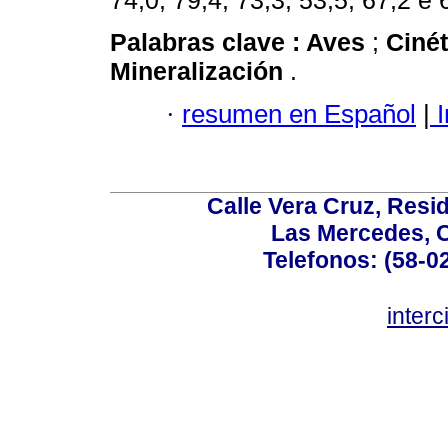
74,0; 79,4; 73,3; 53,5; 67,2 e
Palabras clave :
Aves
;
Ciné
Mineralización
.
·
resumen en Español
|
I
Calle Vera Cruz, Resi
Las Mercedes, 
Telefonos: (58-0
inter