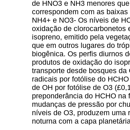
de HNO3 e NH3 menores que e
correspondem com as baixas 
NH4+ e NO3- Os níveis de H
oxidação de clorocarbonetos e
isopreno, emitido pela vegeta
que em outros lugares do tróp
biogênica. Os perfis diurnos 
produtos de oxidação do isop
transporte desde bosques da
radicais por fotólise do HCH
de OH por fotólise de O3 (£0,
preponderância do HCHO na fo
mudanças de pressão por chu
níveis de O3, produzem uma r
noturna com a capa planetária