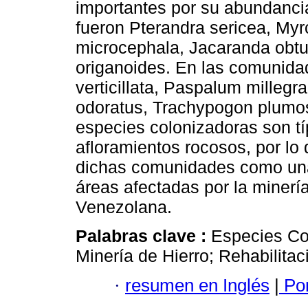
importantes por su abundanci
fueron Pterandra sericea, Myrc
microcephala, Jacaranda obtus
origanoides. En las comunida
verticillata, Paspalum milleg
odoratus, Trachypogon plumosu
especies colonizadoras son t
afloramientos rocosos, por lo 
dichas comunidades como una 
áreas afectadas por la minerí
Venezolana.
Palabras clave :
Especies Co
Minería de Hierro; Rehabilita
·
resumen en Inglés
|
Por