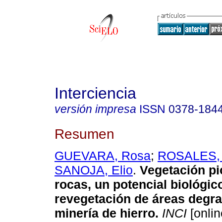
Interciencia
versión impresa
ISSN
0378-184
Resumen
GUEVARA, Rosa
;
ROSALES, 
SANOJA, Elio
.
Vegetación pi
rocas, un potencial biológic
revegetación de áreas degra
minería de hierro
.
INCI
[onlin