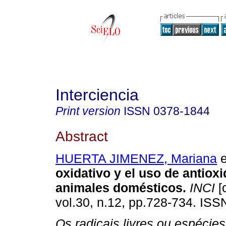
Interciencia
Print version
ISSN
0378-1844
Abstract
HUERTA JIMENEZ, Mariana
e
oxidativo y el uso de antiox
animales domésticos
.
INCI
[
vol.30, n.12, pp.728-734. IS
Os radicais livres ou espécies