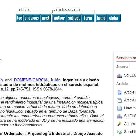
Services 
4
Journal
SciELO
io
and
DOMENE-GARCIA, Julián
.
Ingeniería y diseño
Article
estudio de molinos hidráulicos en el sureste español
.
0, n.12, pp.745-751. ISSN 0378-1844.
Article
ran algunos aspectos tecnológicos, como el estudio
Article
 el rendimiento industrial de una instalación molinera típica
como un modelo virtual de la misma, dado su defectuoso
How to 
ino hidráulico, situado en el término de Baza (Granada,
elmente las características comunes a todos ellos. Dado el
SciELO
ntra se ha modelado en 3D y se ha realizado una animación
Automat
ender su funcionamiento
Send th
or Ordenador
;
Arqueología Industrial
;
Dibujo Asistido