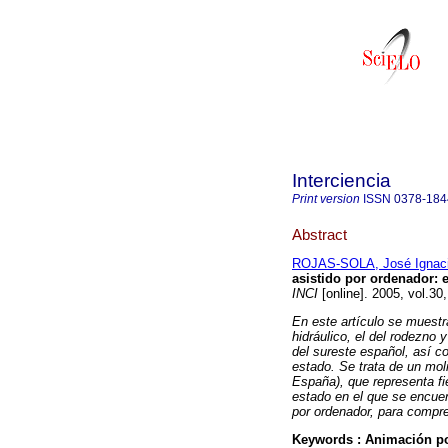
Interciencia
Print version
ISSN
0378-184
Abstract
ROJAS-SOLA, José Ignac
asistido por ordenador: 
INCI
[online]. 2005, vol.3
En este artículo se muest
hidráulico, el del rodezno y
del sureste español, así 
estado. Se trata de un mol
España), que representa fi
estado en el que se encue
por ordenador, para compr
Keywords :
Animación p