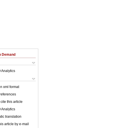
on Demand
 Analytics
 in xml format
 references
cite this article
 Analytics
ic translation
is article by e-mail