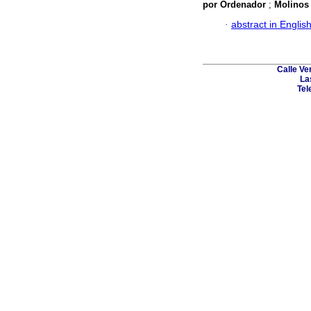
por Ordenador
;
Molinos 
·
abstract in Englis
Calle Ve
La
Tel