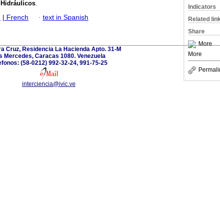
Hidráulicos
.
Indicators
h
|
French
·
text in Spanish
Related lin
Share
More
ra Cruz, Residencia La Hacienda Apto. 31-M
More
s Mercedes, Caracas 1080. Venezuela
efonos: (58-0212) 992-32-24, 991-75-25
Permali
interciencia@ivic.ve