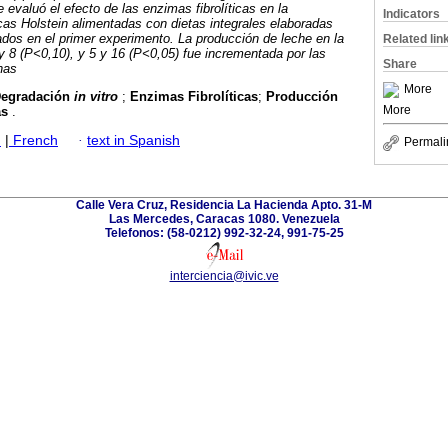
evaluó el efecto de las enzimas fibrolíticas en la
Indicators
as Holstein alimentadas con dietas integrales elaboradas
ados en el primer experimento. La producción de leche en la
Related lin
 8 (P<0,10), y 5 y 16 (P<0,05) fue incrementada por las
Share
nas
More
egradación
in vitro
;
Enzimas Fibrolíticas
;
Producción
More
as
.
h
|
French
·
text in Spanish
Permali
Calle Vera Cruz, Residencia La Hacienda Apto. 31-M
Las Mercedes, Caracas 1080. Venezuela
Telefonos: (58-0212) 992-32-24, 991-75-25
interciencia@ivic.ve