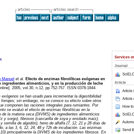
Services 
4
Journal
SciELO
 Manuel
et al.
Efecto de enzimas fibrolíticas exógenas en
Article
 ingredientes alimenticios, y en la producción de leche
nline]. 2005, vol.30, n.12, pp.752-757. ISSN 0378-1844.
Article
 exógenos se han usado para incrementar la digestibilidad
Article
s forrajes; sin embargo, no se conoce su efecto sobre otros
que componen las raciones integrales para rumiantes. Por
How to 
nto se evaluó el efecto de enzimas fibrolíticas en la
o
de la materia seca (DIVMS) de ingredientes alimenticios
SciELO
z y sorgo), fibrosos (cascarilla de soya y ensilado maíz),
Automat
y semilla de algodón), heno de alfalfa (7, 12, 21 y 28 días de
do, a las 3, 6, 12, 24, 48 y 72h de incubación. Las enzimas
Send th
0,10) principalmente la DIVMS de los ingredientes fibrosos. En