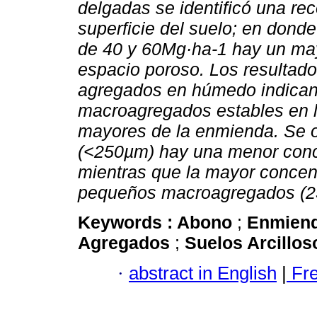
delgadas se identificó una rec
superficie del suelo; en donde
de 40 y 60Mg·ha-1 hay un m
espacio poroso. Los resultad
agregados en húmedo indican
macroagregados estables en l
mayores de la enmienda. Se 
(<250µm) hay una menor conc
mientras que la mayor concen
pequeños macroagregados (
Keywords :
Abono
;
Enmien
Agregados
;
Suelos Arcillo
·
abstract in English
|
Fr