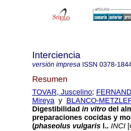
Interciencia
versión impresa
ISSN
0378-184
Resumen
TOVAR, Juscelino
;
FERNAND
Mireya
y
BLANCO-METZLER,
Digestibilidad
in vitro
del al
preparaciones cocidas y
mol
(
phaseolus vulgaris
l.
.
INCI
[