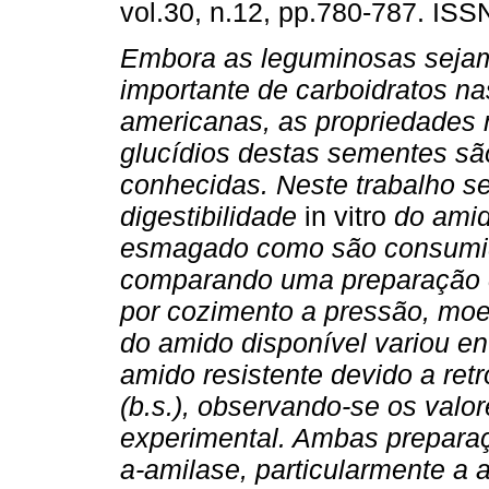
vol.30, n.12, pp.780-787. IS
Embora as leguminosas sejam
importante de carboidratos nas
americanas, as propriedades n
glucídios destas sementes s
conhecidas. Neste trabalho s
digestibilidade
in vitro
do amido
esmagado como são consumid
comparando uma preparação co
por cozimento a pressão, moe
do amido disponível variou en
amido resistente devido a ret
(b.s.), observando-se os valo
experimental. Ambas preparaç
a-amilase, particularmente a 