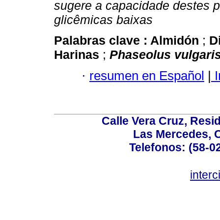
sugere a capacidade destes p
glicêmicas baixas
Palabras clave :
Almidón
;
D
Harinas
;
Phaseolus vulgari
·
resumen en Español
|
I
Calle Vera Cruz, Resi
Las Mercedes, 
Telefonos: (58-0
inter