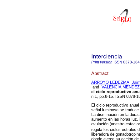
Interciencia
Print version
ISSN
0378-184
Abstract
ARROYO LEDEZMA, Jai
and
VALENCIA MENDEZ, 
el ciclo reproductivo anu
n.1, pp.8-15. ISSN 0378-1
El ciclo reproductivo anual
señal luminosa se traduce 
La disminución en la duraci
aumento en las horas luz, i
ovulación (anestro estacion
regula los ciclos estrales 
liberadora de gonadotropin
donde ejerce su acción de 