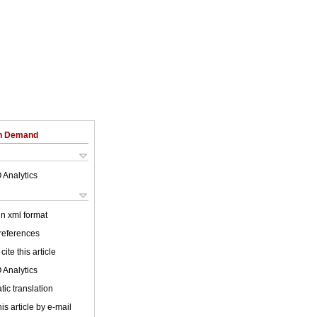
on Demand
 Analytics
 in xml format
 references
cite this article
 Analytics
ic translation
is article by e-mail