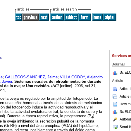
Services 
4
Journal
SciELO
me
;
GALLEGOS-SANCHEZ, Jaime
;
VILLA GODOY, Alejandro
Article
Javier
.
Sistemas neurales de retroalimentación durante
al de la oveja
:
Una revisión
.
INCI
[online]. 2006, vol.31,
Article
844.
Article
 de la oveja es regulado por la amplitud del fotoperiodo. La
en una señal hormonal a través de la síntesis de melatonina.
How to 
ón del fotoperiodo induce la actividad reproductiva y el
nhibe la actividad ovulatoria estral, la conducta de estro y la
SciELO
al). Durante la época reproductiva, la progesterona (P
)
4
Automat
de la oveja inhibiendo la secreción pulsátil de la hormona
as (GnRH) a nivel del área preóptica (POA) del hipotálamo,
Send th
manera indirecta, posiblemente a través del ácido gama