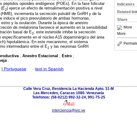
s péptidos opioides endógenos (POEs). En la fase folicular
Indicators
l (E
) ejerce un efecto de retroalimentación positiva a nivel
2
Related lin
(HMB), incrementa la secreción pulsátil de GnRH y de la
 e induce el pico preovulatorio de ambas hormonas,
Share
estro y la ovulación. Durante la época de anestro
ecreción de melatonina favorece el aumento en la sensibilidad
More
tración basal de E
; este esteroide inhibe la secreción
2
More
o específicamente en el núcleo A15 dopaminérgico del área
Arch) hipotalámica. En este mecanismo, el sistema
Permali
mo intermediario entre el E
y las neuronas GnRH.
2
productiva
;
Anestro Estacional
;
Estro
;
veja
.
h
|
Portuguese
·
text in Spanish
Calle Vera Cruz, Residencia La Hacienda Apto. 31-M
Las Mercedes, Caracas 1080. Venezuela
Telefonos: (58-0212) 992-32-24, 991-75-25
interciencia@ivic.ve