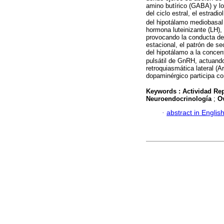
amino butírico (GABA) y lo
del ciclo estral, el estradio
del hipotálamo mediobasal 
hormona luteinizante (LH),
provocando la conducta de 
estacional, el patrón de s
del hipotálamo a la concen
pulsátil de GnRH, actuand
retroquiasmática lateral (
dopaminérgico participa co
Keywords :
Actividad Re
Neuroendocrinología
;
O
·
abstract in Englis