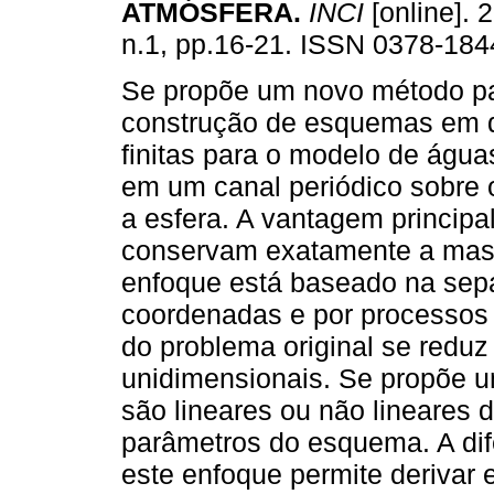
ATMÓSFERA
.
INCI
[online]. 
n.1, pp.16-21. ISSN 0378-184
Se propõe um novo método p
construção de esquemas em d
finitas para o modelo de águas
em um canal periódico sobre 
a esfera. A vantagem princip
conservam exatamente a massa
enfoque está baseado na sep
coordenadas e por processos 
do problema original se redu
unidimensionais. Se propõe u
são lineares ou não lineares
parâmetros do esquema. A di
este enfoque permite deriva