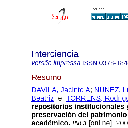
Interciencia
versão impressa
ISSN
0378-184
Resumo
DAVILA, Jacinto A
;
NUNEZ, Lu
Beatriz
e
TORRENS, Rodrig
repositorios institucionales 
preservación del patrimonio 
académico
.
INCI
[online]. 200