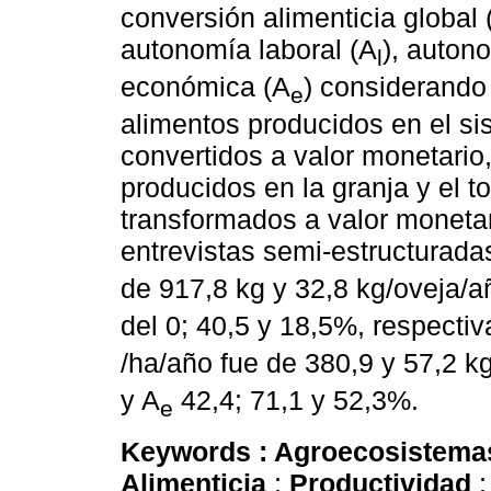
conversión alimenticia global
autonomía laboral (A
), auton
l
económica (A
) considerando 
e
alimentos producidos en el sis
convertidos a valor monetario
producidos en la granja y el t
transformados a valor monetar
entrevistas semi-estructuradas
de 917,8 kg y 32,8 kg/oveja/a
del 0; 40,5 y 18,5%, respectiv
/ha/año fue de 380,9 y 57,2 kg
y A
42,4; 71,1 y 52,3%.
e
Keywords :
Agroecosistem
Alimenticia
;
Productividad